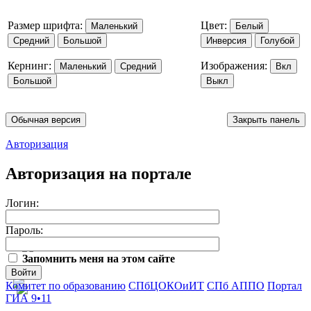
Размер шрифта:
Цвет:
Маленький
Белый
Средний
Большой
Инверсия
Голубой
Кернинг:
Изображения:
Маленький
Средний
Вкл
Большой
Выкл
Обычная версия
Закрыть панель
Авторизация
Авторизация на портале
Логин:
Пароль:
Запомнить меня на этом сайте
Войти
Комитет по образованию
СПбЦОКОиИТ
СПб АППО
Портал
ГИА 9•11