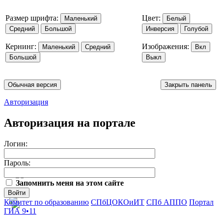
Размер шрифта:
Цвет:
Маленький
Белый
Средний
Большой
Инверсия
Голубой
Кернинг:
Изображения:
Маленький
Средний
Вкл
Большой
Выкл
Обычная версия
Закрыть панель
Авторизация
Авторизация на портале
Логин:
Пароль:
Запомнить меня на этом сайте
Войти
Комитет по образованию
СПбЦОКОиИТ
СПб АППО
Портал
ГИА 9•11