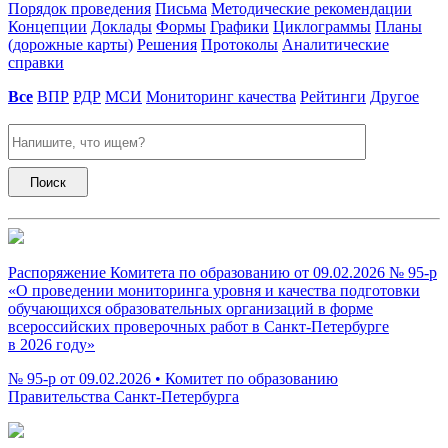
Порядок проведения
Письма
Методические рекомендации
Концепции
Доклады
Формы
Графики
Циклограммы
Планы
(дорожные карты)
Решения
Протоколы
Аналитические
справки
Все
ВПР
РДР
МСИ
Мониторинг качества
Рейтинги
Другое
Поиск
Распоряжение Комитета по образованию от 09.02.2026 № 95-р
«О проведении мониторинга уровня и качества подготовки
обучающихся образовательных организаций в форме
всероссийских проверочных работ в Санкт-Петербурге
в 2026 году»
№ 95-р от 09.02.2026 • Комитет по образованию
Правительства Санкт-Петербурга