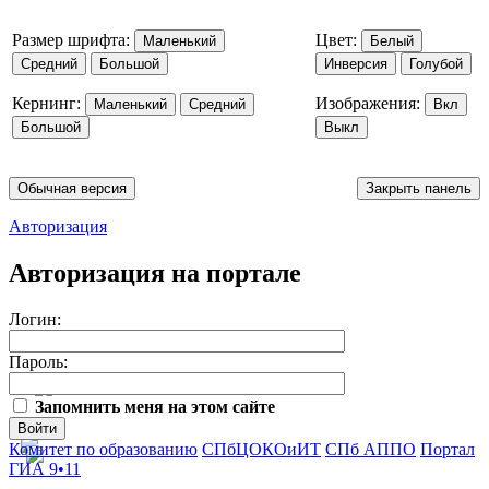
Размер шрифта:
Цвет:
Маленький
Белый
Средний
Большой
Инверсия
Голубой
Кернинг:
Изображения:
Маленький
Средний
Вкл
Большой
Выкл
Обычная версия
Закрыть панель
Авторизация
Авторизация на портале
Логин:
Пароль:
Запомнить меня на этом сайте
Войти
Комитет по образованию
СПбЦОКОиИТ
СПб АППО
Портал
ГИА 9•11