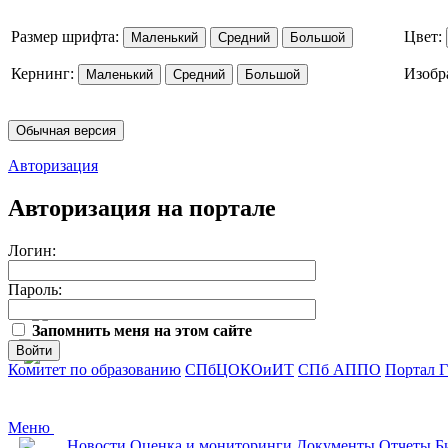
Размер шрифта:
Цвет:
Маленький
Средний
Большой
Кернинг:
Изобр
Маленький
Средний
Большой
Обычная версия
Авторизация
Авторизация на портале
Логин:
Пароль:
Запомнить меня на этом сайте
Войти
Комитет по образованию
СПбЦОКОиИТ
СПб АППО
Портал 
Меню
Новости
Оценка и мониторинги
Документы
Отчеты
Б