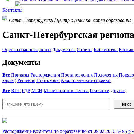
Контакты
Санкт-Петербургский центр оценки качества образования 
Санкт-Петербургская региона
Оценка и мониторинги
Документы
Отчеты
Библиотека
Контак
Документы
Все
Приказы
Распоряжения
Постановления
Положения
Порядо
карты)
Решения
Протоколы
Аналитические справки
Все
ВПР
РДР
МСИ
Мониторинг качества
Рейтинги
Другое
Поиск
Распоряжение Комитета по образованию от 09.02.2026 № 95-р 