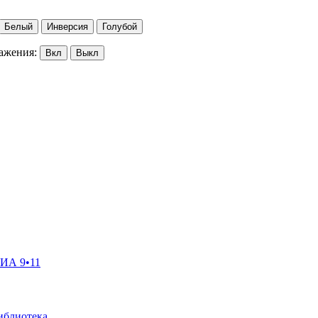
Белый
Инверсия
Голубой
ажения:
Вкл
Выкл
ГИА 9•11
иблиотека