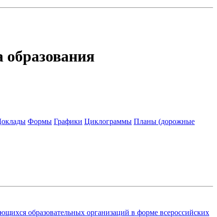
а образования
Доклады
Формы
Графики
Циклограммы
Планы (дорожные
ающихся образовательных организаций в форме всероссийских