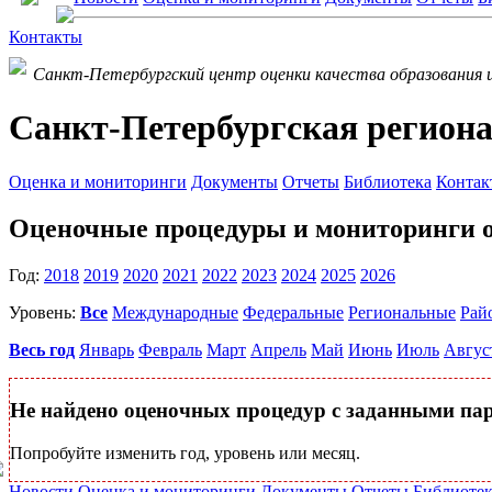
Контакты
Санкт-Петербургский центр оценки качества образования 
Санкт-Петербургская региона
Оценка и мониторинги
Документы
Отчеты
Библиотека
Контак
Оценочные процедуры и мониторинги о
Год:
2018
2019
2020
2021
2022
2023
2024
2025
2026
Уровень:
Все
Международные
Федеральные
Региональные
Рай
Весь год
Январь
Февраль
Март
Апрель
Май
Июнь
Июль
Авгус
Не найдено оценочных процедур с заданными па
Попробуйте изменить год, уровень или месяц.
Новости
Оценка и мониторинги
Документы
Отчеты
Библиотек