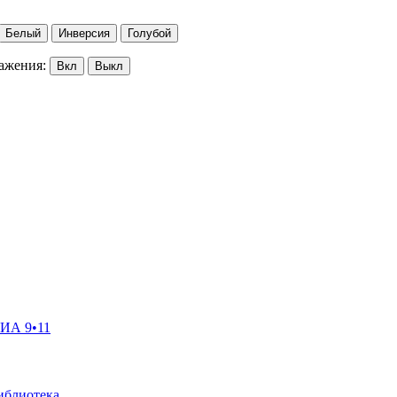
Белый
Инверсия
Голубой
ажения:
Вкл
Выкл
ГИА 9•11
иблиотека