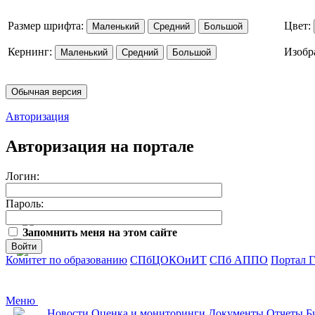
Размер шрифта:
Цвет:
Маленький
Средний
Большой
Кернинг:
Изобр
Маленький
Средний
Большой
Обычная версия
Авторизация
Авторизация на портале
Логин:
Пароль:
Запомнить меня на этом сайте
Войти
Комитет по образованию
СПбЦОКОиИТ
СПб АППО
Портал 
Меню
Новости
Оценка и мониторинги
Документы
Отчеты
Б