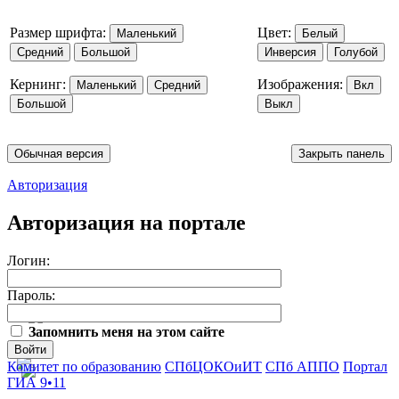
Размер шрифта:
Цвет:
Маленький
Белый
Средний
Большой
Инверсия
Голубой
Кернинг:
Изображения:
Маленький
Средний
Вкл
Большой
Выкл
Обычная версия
Закрыть панель
Авторизация
Авторизация на портале
Логин:
Пароль:
Запомнить меня на этом сайте
Войти
Комитет по образованию
СПбЦОКОиИТ
СПб АППО
Портал
ГИА 9•11