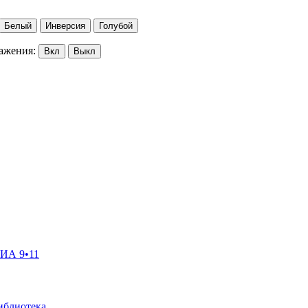
Белый
Инверсия
Голубой
ажения:
Вкл
Выкл
ГИА 9•11
иблиотека