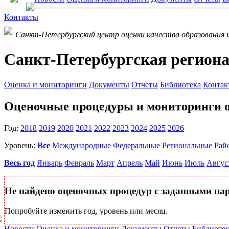
Контакты
Санкт-Петербургский центр оценки качества образования 
Санкт-Петербургская региона
Оценка и мониторинги
Документы
Отчеты
Библиотека
Контак
Оценочные процедуры и мониторинги о
Год:
2018
2019
2020
2021
2022
2023
2024
2025
2026
Уровень:
Все
Международные
Федеральные
Региональные
Рай
Весь год
Январь
Февраль
Март
Апрель
Май
Июнь
Июль
Авгус
Не найдено оценочных процедур с заданными па
Попробуйте изменить год, уровень или месяц.
Новости
Оценка и мониторинги
Документы
Отчеты
Библиотек