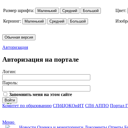
Размер шрифта:
Цвет:
Маленький
Средний
Большой
Кернинг:
Изобр
Маленький
Средний
Большой
Обычная версия
Авторизация
Авторизация на портале
Логин:
Пароль:
Запомнить меня на этом сайте
Войти
Комитет по образованию
СПбЦОКОиИТ
СПб АППО
Портал 
Меню
Новости
Оценка и мониторинги
Документы
Отчеты
Б