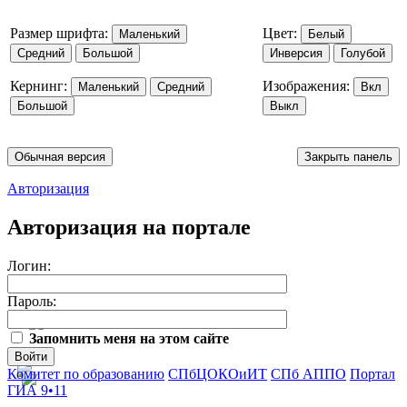
Размер шрифта:
Цвет:
Маленький
Белый
Средний
Большой
Инверсия
Голубой
Кернинг:
Изображения:
Маленький
Средний
Вкл
Большой
Выкл
Обычная версия
Закрыть панель
Авторизация
Авторизация на портале
Логин:
Пароль:
Запомнить меня на этом сайте
Войти
Комитет по образованию
СПбЦОКОиИТ
СПб АППО
Портал
ГИА 9•11