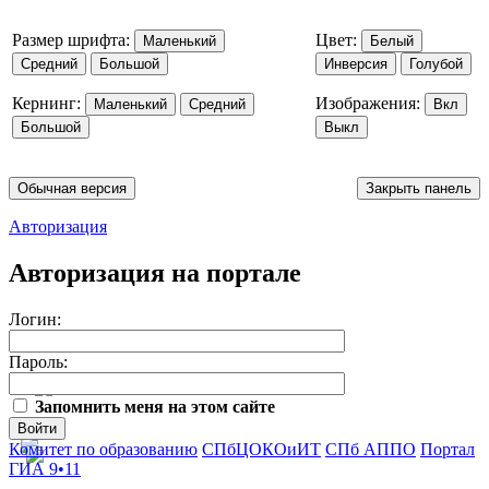
Размер шрифта:
Цвет:
Маленький
Белый
Средний
Большой
Инверсия
Голубой
Кернинг:
Изображения:
Маленький
Средний
Вкл
Большой
Выкл
Обычная версия
Закрыть панель
Авторизация
Авторизация на портале
Логин:
Пароль:
Запомнить меня на этом сайте
Войти
Комитет по образованию
СПбЦОКОиИТ
СПб АППО
Портал
ГИА 9•11