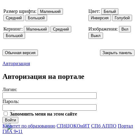
Размер шрифта:
Цвет:
Маленький
Белый
Средний
Большой
Инверсия
Голубой
Кернинг:
Изображения:
Маленький
Средний
Вкл
Большой
Выкл
Обычная версия
Закрыть панель
Авторизация
Авторизация на портале
Логин:
Пароль:
Запомнить меня на этом сайте
Войти
Комитет по образованию
СПбЦОКОиИТ
СПб АППО
Портал
ГИА 9•11