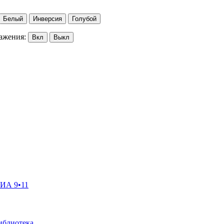
Белый
Инверсия
Голубой
ажения:
Вкл
Выкл
ГИА 9•11
иблиотека