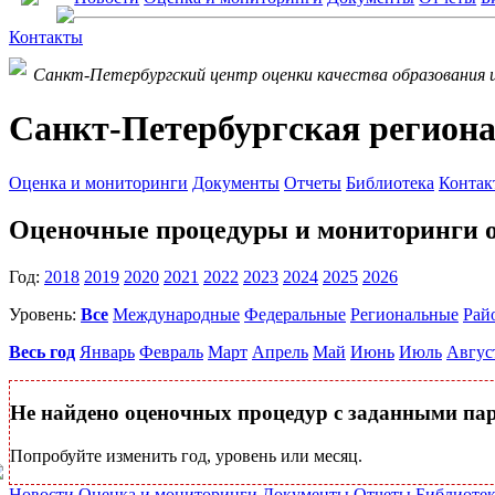
Контакты
Санкт-Петербургский центр оценки качества образования 
Санкт-Петербургская региона
Оценка и мониторинги
Документы
Отчеты
Библиотека
Контак
Оценочные процедуры и мониторинги о
Год:
2018
2019
2020
2021
2022
2023
2024
2025
2026
Уровень:
Все
Международные
Федеральные
Региональные
Рай
Весь год
Январь
Февраль
Март
Апрель
Май
Июнь
Июль
Авгус
Не найдено оценочных процедур с заданными па
Попробуйте изменить год, уровень или месяц.
Новости
Оценка и мониторинги
Документы
Отчеты
Библиотек