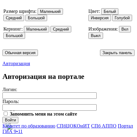
Размер шрифта:
Цвет:
Маленький
Белый
Средний
Большой
Инверсия
Голубой
Кернинг:
Изображения:
Маленький
Средний
Вкл
Большой
Выкл
Обычная версия
Закрыть панель
Авторизация
Авторизация на портале
Логин:
Пароль:
Запомнить меня на этом сайте
Войти
Комитет по образованию
СПбЦОКОиИТ
СПб АППО
Портал
ГИА 9•11