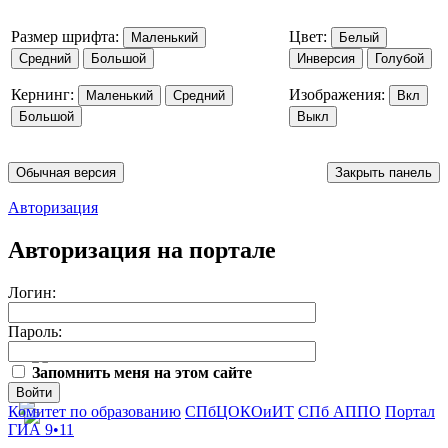
Размер шрифта:
Цвет:
Маленький
Белый
Средний
Большой
Инверсия
Голубой
Кернинг:
Изображения:
Маленький
Средний
Вкл
Большой
Выкл
Обычная версия
Закрыть панель
Авторизация
Авторизация на портале
Логин:
Пароль:
Запомнить меня на этом сайте
Войти
Комитет по образованию
СПбЦОКОиИТ
СПб АППО
Портал
ГИА 9•11