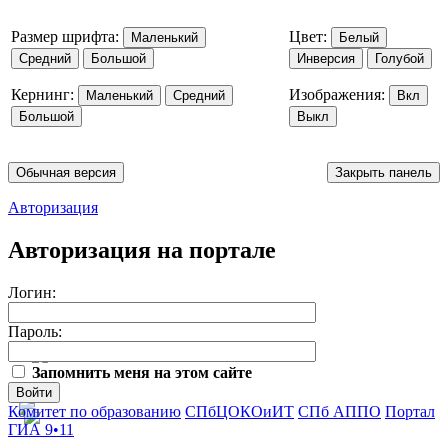
Размер шрифта:
Цвет:
Маленький
Белый
Средний
Большой
Инверсия
Голубой
Кернинг:
Изображения:
Маленький
Средний
Вкл
Большой
Выкл
Обычная версия
Закрыть панель
Авторизация
Авторизация на портале
Логин:
Пароль:
Запомнить меня на этом сайте
Войти
Комитет по образованию
СПбЦОКОиИТ
СПб АППО
Портал
ГИА 9•11