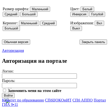
Размер шрифта:
Цвет:
Маленький
Белый
Средний
Большой
Инверсия
Голубой
Кернинг:
Изображения:
Маленький
Средний
Вкл
Большой
Выкл
Обычная версия
Закрыть панель
Авторизация
Авторизация на портале
Логин:
Пароль:
Запомнить меня на этом сайте
Войти
Комитет по образованию
СПбЦОКОиИТ
СПб АППО
Портал
ГИА 9•11