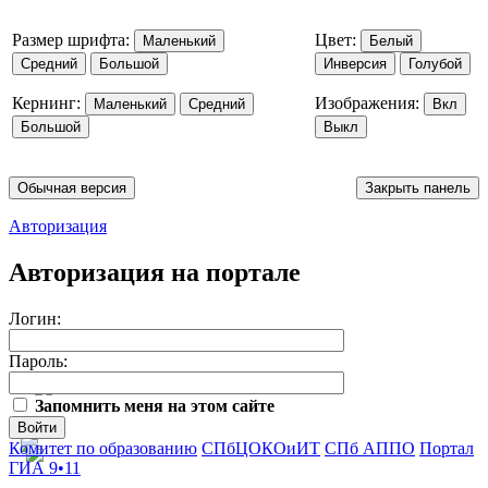
Размер шрифта:
Цвет:
Маленький
Белый
Средний
Большой
Инверсия
Голубой
Кернинг:
Изображения:
Маленький
Средний
Вкл
Большой
Выкл
Обычная версия
Закрыть панель
Авторизация
Авторизация на портале
Логин:
Пароль:
Запомнить меня на этом сайте
Войти
Комитет по образованию
СПбЦОКОиИТ
СПб АППО
Портал
ГИА 9•11