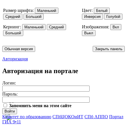
Размер шрифта:
Цвет:
Маленький
Белый
Средний
Большой
Инверсия
Голубой
Кернинг:
Изображения:
Маленький
Средний
Вкл
Большой
Выкл
Обычная версия
Закрыть панель
Авторизация
Авторизация на портале
Логин:
Пароль:
Запомнить меня на этом сайте
Войти
Комитет по образованию
СПбЦОКОиИТ
СПб АППО
Портал
ГИА 9•11