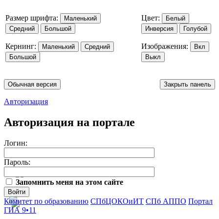
Размер шрифта:
Цвет:
Маленький
Белый
Средний
Большой
Инверсия
Голубой
Кернинг:
Изображения:
Маленький
Средний
Вкл
Большой
Выкл
Обычная версия
Закрыть панель
Авторизация
Авторизация на портале
Логин:
Пароль:
Запомнить меня на этом сайте
Войти
Комитет по образованию
СПбЦОКОиИТ
СПб АППО
Портал
ГИА 9•11