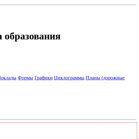
а образования
Доклады
Формы
Графики
Циклограммы
Планы (дорожные