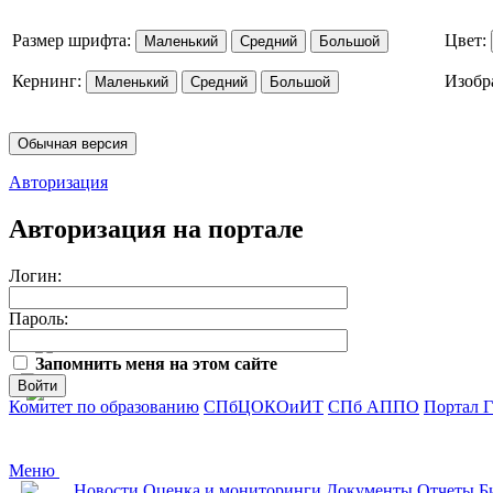
Размер шрифта:
Цвет:
Маленький
Средний
Большой
Кернинг:
Изобр
Маленький
Средний
Большой
Обычная версия
Авторизация
Авторизация на портале
Логин:
Пароль:
Запомнить меня на этом сайте
Войти
Комитет по образованию
СПбЦОКОиИТ
СПб АППО
Портал 
Меню
Новости
Оценка и мониторинги
Документы
Отчеты
Б