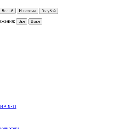
Белый
Инверсия
Голубой
ажения:
Вкл
Выкл
ГИА 9•11
иблиотека