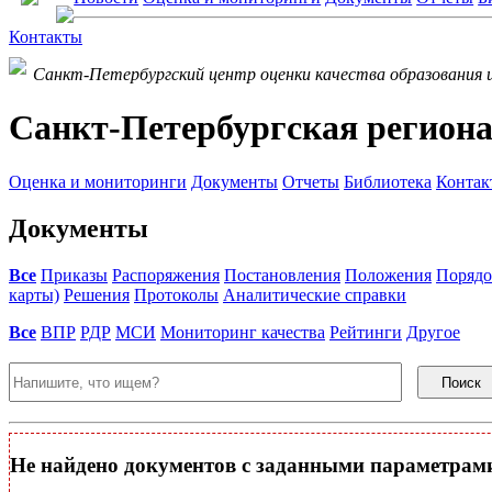
Контакты
Санкт-Петербургский центр оценки качества образования 
Санкт-Петербургская региона
Оценка и мониторинги
Документы
Отчеты
Библиотека
Контак
Документы
Все
Приказы
Распоряжения
Постановления
Положения
Порядо
карты)
Решения
Протоколы
Аналитические справки
Все
ВПР
РДР
МСИ
Мониторинг качества
Рейтинги
Другое
Поиск
Не найдено документов с заданными параметрам