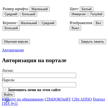
Размер шрифта:
Цвет:
Маленький
Белый
Средний
Большой
Инверсия
Голубой
Кернинг:
Изображения:
Маленький
Средний
Вкл
Большой
Выкл
Обычная версия
Закрыть панель
Авторизация
Авторизация на портале
Логин:
Пароль:
Запомнить меня на этом сайте
Войти
Комитет по образованию
СПбЦОКОиИТ
СПб АППО
Портал
ГИА 9•11