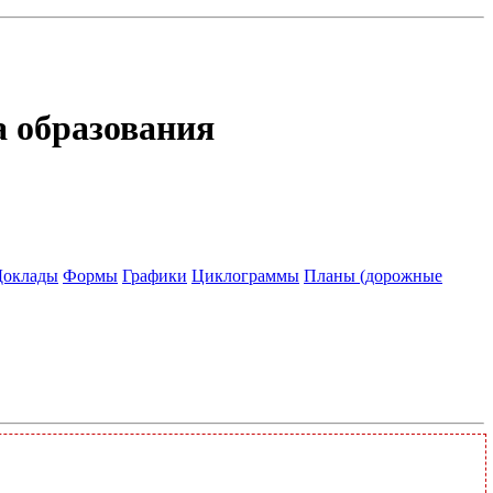
а образования
Доклады
Формы
Графики
Циклограммы
Планы (дорожные