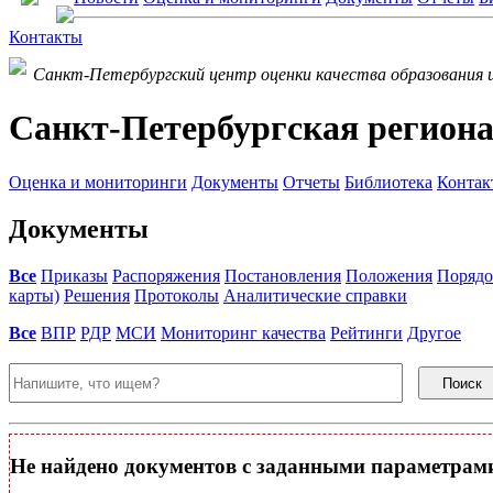
Контакты
Санкт-Петербургский центр оценки качества образования 
Санкт-Петербургская региона
Оценка и мониторинги
Документы
Отчеты
Библиотека
Контак
Документы
Все
Приказы
Распоряжения
Постановления
Положения
Порядо
карты)
Решения
Протоколы
Аналитические справки
Все
ВПР
РДР
МСИ
Мониторинг качества
Рейтинги
Другое
Поиск
Не найдено документов с заданными параметрам