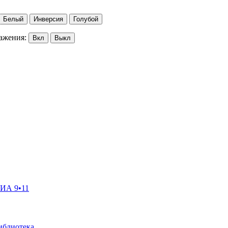
Белый
Инверсия
Голубой
ажения:
Вкл
Выкл
ГИА 9•11
иблиотека