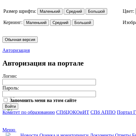
Размер шрифта:
Цвет:
Маленький
Средний
Большой
Кернинг:
Изобр
Маленький
Средний
Большой
Обычная версия
Авторизация
Авторизация на портале
Логин:
Пароль:
Запомнить меня на этом сайте
Войти
Комитет по образованию
СПбЦОКОиИТ
СПб АППО
Портал 
Меню
Новости
Оценка и мониторинги
Документы
Отчеты
Б